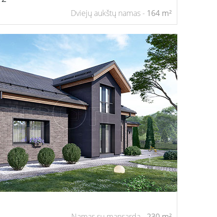
Dviejų aukštų namas -
164
m²
Namas su mansarda -
230 m²