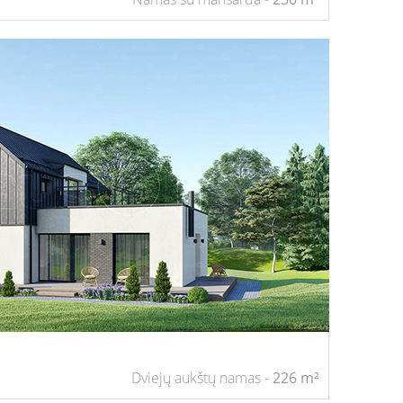
Dviejų aukštų namas -
226 m²