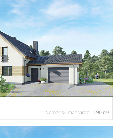
Namas su mansarda -
190 m²