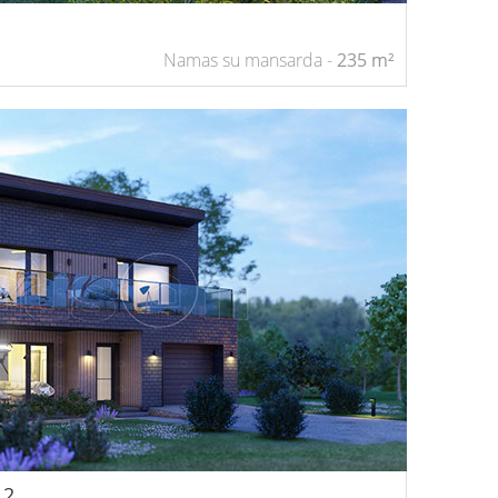
Namas su mansarda -
235
m²
 2