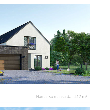
Namas su mansarda -
217 m²