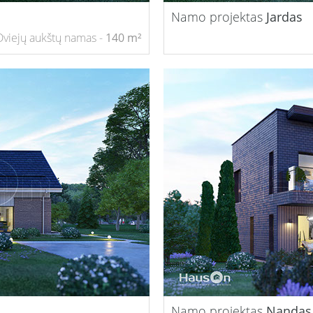
Namo projektas
Jardas
Dviejų aukštų namas -
140 m²
Namo projektas
Nandas