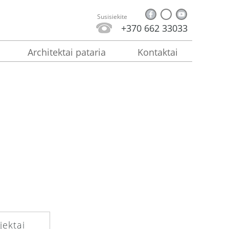
Susisiekite
+370 662 33033
Architektai pataria
Kontaktai
jektai