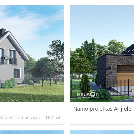
Namo projektas
Arijielė
Namas su mansarda -
180 m²