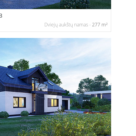
B
Dviejų aukštų namas -
277
m²