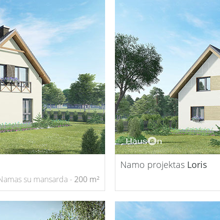
Namo projektas
Loris
Namas su mansarda -
200 m²