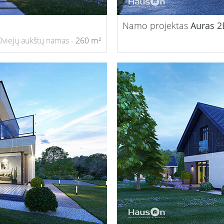
Namo projektas
Auras 2
Dviejų aukštų namas -
260 m²