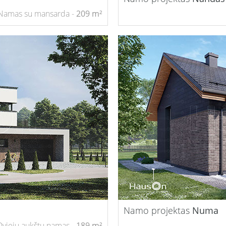
Namas su mansarda -
209 m²
Namo projektas
Numa
Dviejų aukštų namas -
189 m²