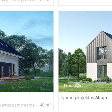
Namo projektas
Altaja
Namas su mansarda -
140 m²